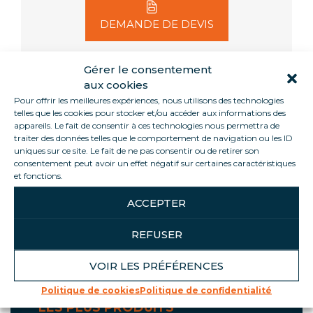
DEMANDE DE DEVIS
Gérer le consentement
aux cookies
Pour offrir les meilleures expériences, nous utilisons des technologies
Informations
telles que les cookies pour stocker et/ou accéder aux informations des
appareils. Le fait de consentir à ces technologies nous permettra de
traiter des données telles que le comportement de navigation ou les ID
Le NEO offre la meilleure visibilité à vos produits
uniques sur ce site. Le fait de ne pas consentir ou de retirer son
consentement peut avoir un effet négatif sur certaines caractéristiques
grâce à ses trois faces vitrées.
et fonctions.
Optimisez l’espace : tête de gondole, devant de
caisse, en rayon… ce meuble s’intègre dans tous les
ACCEPTER
espaces grâce à son faible encombrement !
REFUSER
Tous nos meubles sont en groupe logé.
VOIR LES PRÉFÉRENCES
Politique de cookies
Politique de confidentialité
LES PLUS PRODUITS