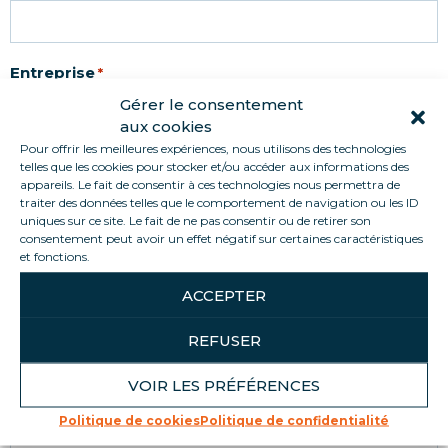
Entreprise
*
Gérer le consentement
aux cookies
Pour offrir les meilleures expériences, nous utilisons des technologies
SIREN
telles que les cookies pour stocker et/ou accéder aux informations des
*
appareils. Le fait de consentir à ces technologies nous permettra de
traiter des données telles que le comportement de navigation ou les ID
uniques sur ce site. Le fait de ne pas consentir ou de retirer son
consentement peut avoir un effet négatif sur certaines caractéristiques
et fonctions.
Message
*
ACCEPTER
Détaillez-nous votre demande juste ici : Quelques
éléments clés qui nous permettront de répondre au
REFUSER
mieux à votre demande !
VOIR LES PRÉFÉRENCES
Politique de cookies
Politique de confidentialité