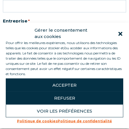
Entreprise
*
Gérer le consentement
aux cookies
Pour offrir les meilleures expériences, nous utilisons des technologies
SIREN
telles que les cookies pour stocker et/ou accéder aux informations des
*
appareils. Le fait de consentir à ces technologies nous permettra de
traiter des données telles que le comportement de navigation ou les ID
uniques sur ce site. Le fait de ne pas consentir ou de retirer son
consentement peut avoir un effet négatif sur certaines caractéristiques
et fonctions.
Message
*
ACCEPTER
Détaillez-nous votre demande juste ici : Quelques
éléments clés qui nous permettront de répondre au
REFUSER
mieux à votre demande !
VOIR LES PRÉFÉRENCES
Politique de cookies
Politique de confidentialité