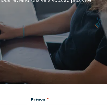
us reviendrons vers vous au plus vite
Prénom
*