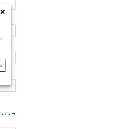
tir
S
épondre