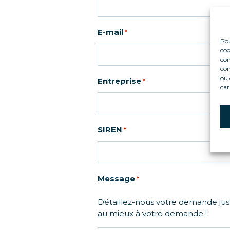
E-mail
*
Pou
coo
con
com
ou 
Entreprise
*
car
SIREN
*
Message
*
Détaillez-nous votre demande jus
au mieux à votre demande !