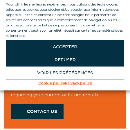
Opening hours
Pour offrir les meilleures expériences, nous utilisons des technologies
telles que les cookies pour stocker et/ou accéder aux informations des
Agency
Quays
appareils. Le fait de consentir à ces technologies nous permettra de
Monday
7h45 - 16h30
8h-12h/13h30-15h30
traiter des données telles que le comportement de navigation ou les ID
uniques sur ce site. Le fait de ne pas consentir ou de retirer son
Tuesday
7h45 - 16h30
8h-12h/13h30-15h30
consentement peut avoir un effet négatif sur certaines caractéristiques
Wednesday
7h45 - 16h30
8h-12h/13h30-15h30
et fonctions.
Thursday
7h45 - 16h30
8h-12h/13h30-15h30
ACCEPTER
Friday
7h45 - 16h45
8h-12h/13h30-15h30
REFUSER
VOIR LES PRÉFÉRENCES
LISTENING TO YOU
Cookie policy
Privacy policy
We are at your disposal for any questions
regarding your current or future rentals.
CONTACT US