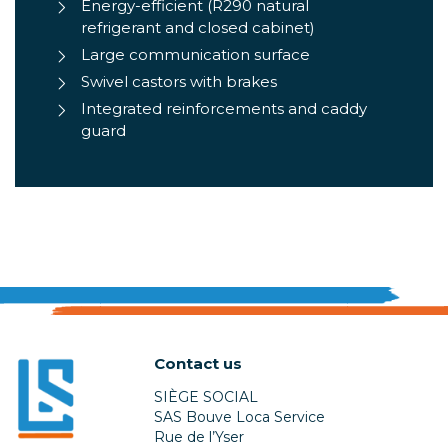
Energy-efficient (R290 natural
refrigerant and closed cabinet)
Large communication surface
Swivel castors with brakes
Integrated reinforcements and caddy
guard
Contact us
SIÈGE SOCIAL
SAS Bouve Loca Service
Rue de l’Yser