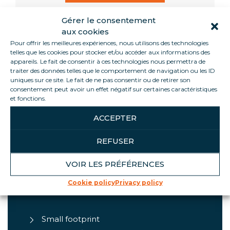
Gérer le consentement
aux cookies
Pour offrir les meilleures expériences, nous utilisons des technologies
Informations
telles que les cookies pour stocker et/ou accéder aux informations des
appareils. Le fait de consentir à ces technologies nous permettra de
traiter des données telles que le comportement de navigation ou les ID
uniques sur ce site. Le fait de ne pas consentir ou de retirer son
With low power consumption for maximum
consentement peut avoir un effet négatif sur certaines caractéristiques
energy savings, and a small footprint to fit into any
et fonctions.
point-of-sale, FOCUS is the ideal wall-mounted
door dispenser for your drinks or small products.
ACCEPTER
All our units are grouped.
REFUSER
VOIR LES PRÉFÉRENCES
PRODUCT HIGHLIGHTS
Cookie policy
Privacy policy
Small footprint