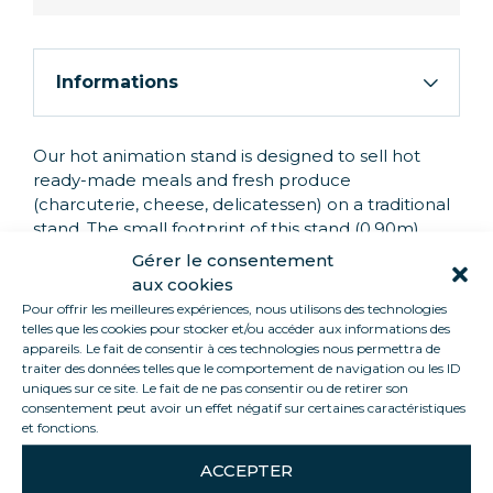
Informations
Our hot animation stand is designed to sell hot
ready-made meals and fresh produce
(charcuterie, cheese, delicatessen) on a traditional
stand. The small footprint of this stand (0.90m)
makes it easy for your host to make sales. We can
Gérer le consentement
rent you several types of complementary catering
aux cookies
equipment for different periods (electric or gas hot
Pour offrir les meilleures expériences, nous utilisons des technologies
pans, scales, plancha, etc.).
telles que les cookies pour stocker et/ou accéder aux informations des
appareils. Le fait de consentir à ces technologies nous permettra de
traiter des données telles que le comportement de navigation ou les ID
uniques sur ce site. Le fait de ne pas consentir ou de retirer son
consentement peut avoir un effet négatif sur certaines caractéristiques
et fonctions.
PRODUCT HIGHLIGHTS
ACCEPTER
Keeps your hot products at