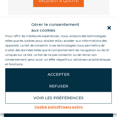
REQUEST A QUOTE
Gérer le consentement
aux cookies
Informations
Pour offrir les meilleures expériences, nous utilisons des technologies
telles que les cookies pour stocker et/ou accéder aux informations des
appareils. Le fait de consentir à ces technologies nous permettra de
The KUBO adapts to your needs for both chilled
traiter des données telles que le comportement de navigation ou les ID
(0+4°C) and frozen (-22-25°C) products. Thanks to
uniques sur ce site. Le fait de ne pas consentir ou de retirer son
its three glass sides, your products will be
consentement peut avoir un effet négatif sur certaines caractéristiques
et fonctions.
sublimated. Optimize space: at the head of a
gondola, in front of a checkout, on a shelf… this unit
ACCEPTER
fits into any space thanks to its small footprint! All
our units are grouped.
REFUSER
VOIR LES PRÉFÉRENCES
Cookie policy
Privacy policy
PRODUCT HIGHLIGHTS