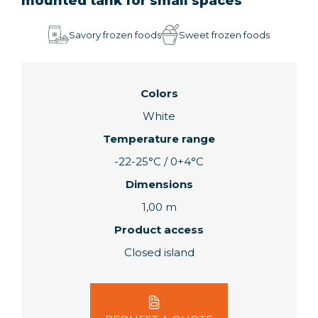
mounted tank for small spaces
Savory frozen foods
Sweet frozen foods
Colors
White
Temperature range
-22-25°C / 0+4°C
Dimensions
1,00 m
Product access
Closed island