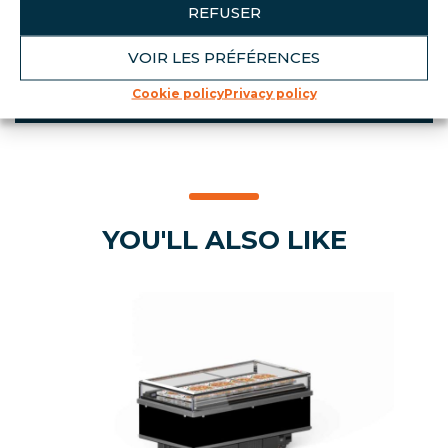
REFUSER
Swivel castors with brakes
Integral reinforcements and caddy
VOIR LES PRÉFÉRENCES
guard
Cookie policy
Privacy policy
YOU'LL ALSO LIKE