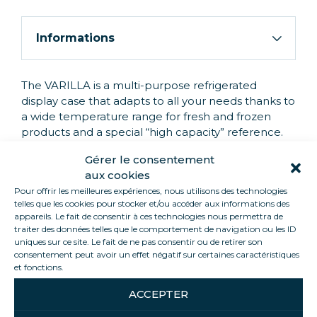
Informations
The VARILLA is a multi-purpose refrigerated
display case that adapts to all your needs thanks to
a wide temperature range for fresh and frozen
products and a special “high capacity” reference.
All our units are housed in groups.
Gérer le consentement
aux cookies
Pour offrir les meilleures expériences, nous utilisons des technologies
telles que les cookies pour stocker et/ou accéder aux informations des
PRODUCT HIGHLIGHTS
appareils. Le fait de consentir à ces technologies nous permettra de
traiter des données telles que le comportement de navigation ou les ID
uniques sur ce site. Le fait de ne pas consentir ou de retirer son
consentement peut avoir un effet négatif sur certaines caractéristiques
et fonctions.
Bi-temperature
Up to 470 L capacity
ACCEPTER
Large communication area