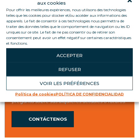
Horario de apertura
aux cookies
Pour offrir les meilleures expériences, nous utilisons des technologies
Agencia
Muelles
telles que les cookies pour stocker et/ou accéder aux informations des
Lunes
7h45 -16h30
8h-12h/13h30-15h30
appareils. Le fait de consentir à ces technologies nous permettra de
traiter des données telles que le comportement de navigation ou les ID
Martes
7h45 -16h30
8h-12h/13h30-15h30
uniques sur ce site. Le fait de ne pas consentir ou de retirer son
Miércoles
7h45 -16h30
8h-12h/13h30-15h30
consentement peut avoir un effet négatif sur certaines caractéristiques
Jueves
7h45 -16h30
8h-12h/13h30-15h30
et fonctions.
Viernes
7h45 -16h45
8h-12h/13h30-15h30
ACCEPTER
REFUSER
ESCUCHÁNDOTE
VOIR LES PRÉFÉRENCES
Estamos a su disposición para cualquier
Política de cookies
POLÍTICA DE CONFIDENCIALIDAD
pregunta sobre sus alquileres actuales o futuros.
CONTÁCTENOS