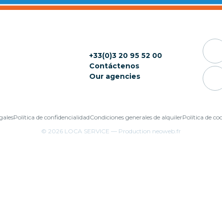
+33(0)3 20 95 52 00
Contáctenos
Our agencies
gales
Política de confidencialidad
Condiciones generales de alquiler
Política de co
© 2026
LOCA SERVICE
— Production
neoweb.fr