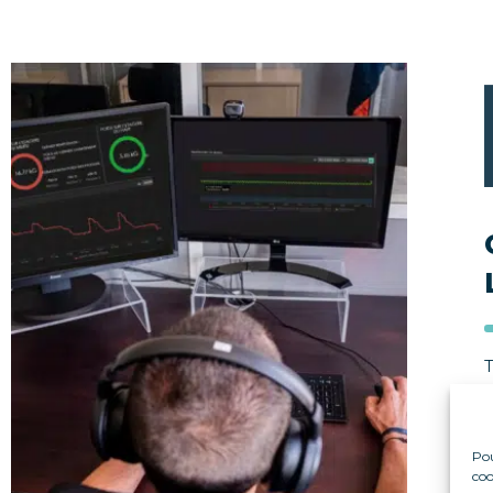
P
p
Pou
coo
S