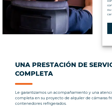
con
u
com
e
ou 
car
UNA PRESTACIÓN DE SERVI
COMPLETA
Le garantizamos un acompañamiento y una atenc
completa en su proyecto de alquiler de cámaras frig
contenedores refrigerados.