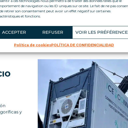
sentir à ces technologies nous permettra de traiter des données telles que le
na intervención rápida y eficaz. Esta solución de manteni
portement de navigation ou les ID uniques sur ce site. Le fait de ne pas consen
vitar averías y pérdidas de productos
de retirer son consentement peut avoir un effet négatif sur certaines
actéristiques et fonctions.
SABER MÁS
ACCEPTER
REFUSER
VOIR LES PRÉFÉRENCE
Política de cookies
POLÍTICA DE CONFIDENCIALIDAD
CIO
ión
oríficas y