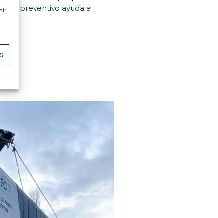
miento preventivo ayuda a
tir
S