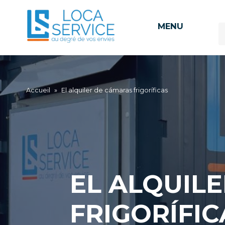
MENU
Accueil
»
El alquiler de cámaras frigoríficas
EL ALQUIL
FRIGORÍFIC