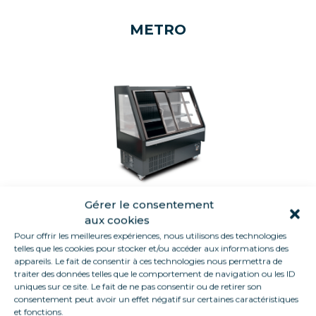
METRO
Gérer le consentement
ALASKA
aux cookies
Pour offrir les meilleures expériences, nous utilisons des technologies
Fresco
telles que les cookies pour stocker et/ou accéder aux informations des
appareils. Le fait de consentir à ces technologies nous permettra de
Longitud 0,70 m a 2,00 m
traiter des données telles que le comportement de navigation ou les ID
Isla cerrada
uniques sur ce site. Le fait de ne pas consentir ou de retirer son
consentement peut avoir un effet négatif sur certaines caractéristiques
et fonctions.