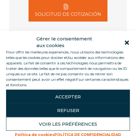
SOLICITUD DE COTIZACIÓN
Gérer le consentement
aux cookies
Informations
Pour offrir les meilleures expériences, nous utilisons des technologies
telles que les cookies pour stocker et/ou accéder aux informations des
appareils. Le fait de consentir à ces technologies nous permettra de
traiter des données telles que le comportement de navigation ou les ID
Adelix es una papelera que exhibe sus productos
uniques sur ce site. Le fait de ne pas consentir ou de retirer son
gracias a sus 4 lados totalmente acristalados, su
consentement peut avoir un effet négatif sur certaines caractéristiques
iluminación 100% LED y su elegante diseño.
et fonctions.
Además, su bandeja basculante le permite colocar
sus productos como desee. La referencia AD13
ACCEPTER
puede canalizarse para crear un número infinito
de estantes. Todos nuestros muebles están
REFUSER
agrupados.
VOIR LES PRÉFÉRENCES
Política de cookies
POLÍTICA DE CONFIDENCIALIDAD