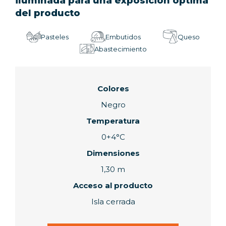
iluminada para una exposición óptima
del producto
Pasteles
Embutidos
Queso
Abastecimiento
Colores
Negro
Temperatura
0+4°C
Dimensiones
1,30 m
Acceso al producto
Isla cerrada