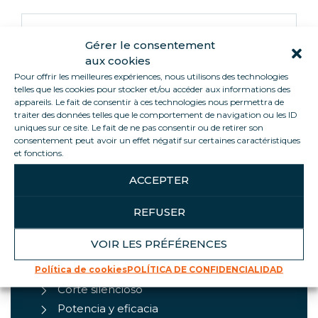
Informations
Gérer le consentement
aux cookies
Pour offrir les meilleures expériences, nous utilisons des technologies
La cortadora de fiambres Loca Service está
telles que les cookies pour stocker et/ou accéder aux informations des
fabricada en Francia y es extremadamente
appareils. Le fait de consentir à ces technologies nous permettra de
robusta. La bandeja puede ajustarse en todas las
traiter des données telles que le comportement de navigation ou les ID
uniques sur ce site. Le fait de ne pas consentir ou de retirer son
posiciones, de modo que puede alinearse perfecta
consentement peut avoir un effet négatif sur certaines caractéristiques
y fácilmente con la cuchilla. La base también se ha
et fonctions.
modificado ligeramente para hacerla más
ergonómica para los usuarios.
ACCEPTER
REFUSER
VOIR LES PRÉFÉRENCES
ASPECTOS DESTACADOS DEL
PRODUCTO
Política de cookies
POLÍTICA DE CONFIDENCIALIDAD
Corte silencioso
Potencia y eficacia