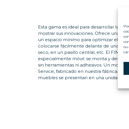
Pou
Esta gama es ideal para desarrollar la ven
coo
mostrar sus innovaciones. Ofrece una c
con
un espacio mínimo para optimizar el esp
com
colocarse fácilmente delante de una caja
ou 
seco, en un pasillo central, etc. El FINOS
car
especialmente móvil: se monta y desmon
sin herramientas ni adhesivos. Un modelo
Service, fabricado en nuestra fábrica. Tod
muebles se presentan en una unidad ind