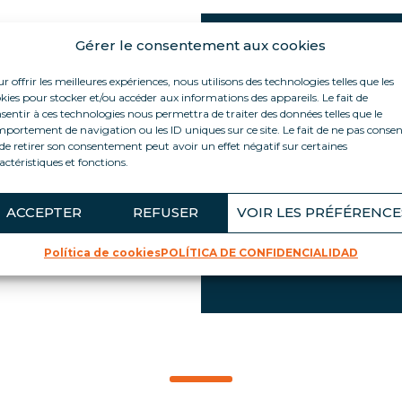
Gérer le consentement aux cookies
ASPECTOS DES
PRODUCTO
r offrir les meilleures expériences, nous utilisons des technologies telles que les
ta cruzada y
kies pour stocker et/ou accéder aux informations des appareils. Le fait de
apacidad máxima en
sentir à ces technologies nous permettra de traiter des données telles que le
Ocupa poco espacio 
acio: puede
portement de navigation ou les ID uniques sur ce site. Le fait de ne pas consen
por las normas
, en un estante
de retirer son consentement peut avoir un effet négatif sur certaines
 0,40m abierto es
actéristiques et fonctions.
100% móvil (ref. FI04
ta en dos minutos
Eficiencia energética
 exclusivo de Loca
ACCEPTER
REFUSER
VOIR LES PRÉFÉRENCE
Soportes POS integr
os nuestros
Ruedas giratorias co
ependiente.
Política de cookies
POLÍTICA DE CONFIDENCIALIDAD
Refuerzos integrado