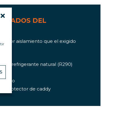
TACADOS DEL
Mejor aislamiento que el exigido
tir
)
 con refrigerante natural (R290)
S
ados
n freno
s y protector de caddy