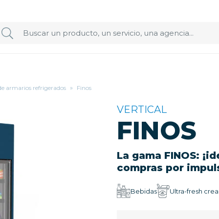
de armarios refrigerados
»
Finos
VERTICAL
FINOS
La gama FINOS: ¡ide
compras por impul
Bebidas
Ultra-fresh cre