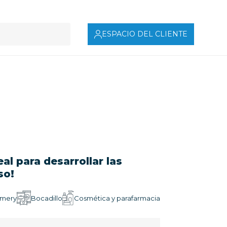
ESPACIO DEL CLIENTE
al para desarrollar las
so!
amery
Bocadillo
Cosmética y parafarmacia