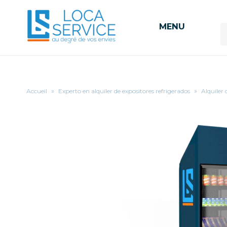
MENU
Accueil
»
Experto en alquiler de expositores refrigerados
»
Alquiler 