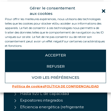
Gérer le consentement
aux cookies
Pour offrir les meilleures expériences, nous utilisons des technologies
Informations
telles que les cookies pour stocker et/ou accéder aux informations des
appareils. Le fait de consentir à ces technologies nous permettra de
traiter des données telles que le comportement de navigation ou les ID
La LIMA es la vitrina refrigerada perfecta para
uniques sur ce site. Le fait de ne pas consentir ou de retirer son
consentement peut avoir un effet négatif sur certaines caractéristiques
operaciones a corto y medio plazo. Todas nuestras
et fonctions.
unidades vienen en una unidad independiente.
ACCEPTER
REFUSER
ASPECTOS DESTACADOS DEL
PRODUCTO
VOIR LES PRÉFÉRENCES
Política de cookies
POLÍTICA DE CONFIDENCIALIDAD
Disponible en varios tamaños y colores
Hasta 920 L de capacidad
Expositores integrados
Eficiencia energética (refrigerante