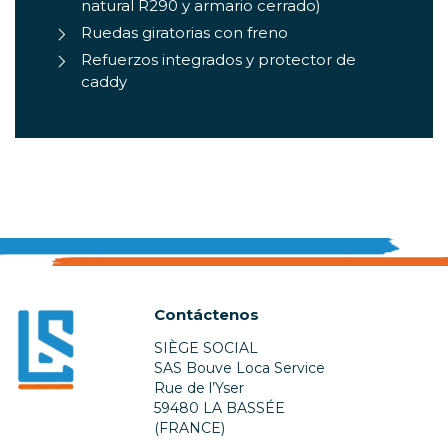
natural R290 y armario cerrado)
Ruedas giratorias con freno
Refuerzos integrados y protector de
caddy
Contáctenos
SIÈGE SOCIAL
SAS Bouve Loca Service
Rue de l’Yser
59480 LA BASSÉE
(FRANCE)