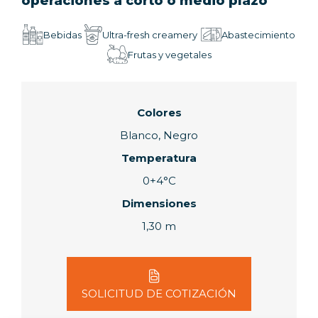
operaciones a corto o medio plazo
Bebidas
Ultra-fresh creamery
Abastecimiento
Frutas y vegetales
Colores
Blanco, Negro
Temperatura
0+4°C
Dimensiones
1,30 m
SOLICITUD DE COTIZACIÓN