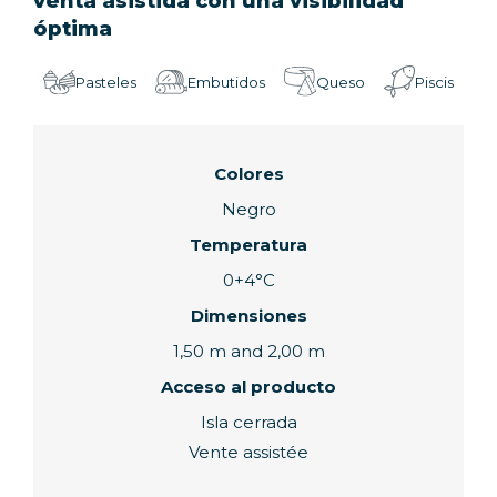
venta asistida con una visibilidad
óptima
Pasteles
Embutidos
Queso
Piscis
Colores
Negro
Temperatura
0+4°C
Dimensiones
1,50 m and 2,00 m
Acceso al producto
Isla cerrada
Vente assistée