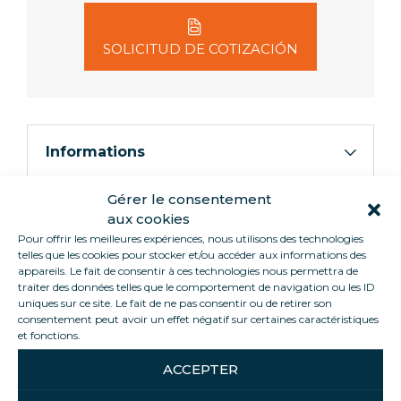
SOLICITUD DE COTIZACIÓN
Informations
Gérer le consentement
OCEANIE es un mostrador refrigerado negro con
aux cookies
un diseño elegante y moderno que proporciona a
Pour offrir les meilleures expériences, nous utilisons des technologies
sus productos la máxima visibilidad. El mostrador
telles que les cookies pour stocker et/ou accéder aux informations des
ideal para carnicerías, charcuterías, pescaderías,
appareils. Le fait de consentir à ces technologies nous permettra de
traiter des données telles que le comportement de navigation ou les ID
catering y pastelerías. puede canalizar para crear
uniques sur ce site. Le fait de ne pas consentir ou de retirer son
un número infinito de estantes. También está
consentement peut avoir un effet négatif sur certaines caractéristiques
equipado con una encimera de acero inoxidable
et fonctions.
para facilitar el servicio, una amplia zona de
ACCEPTER
almacenamiento para facilitar la reposición
periódica de su vitrina y un estante expositor