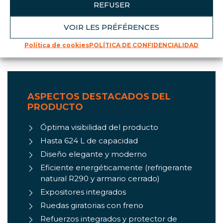
intermedio en la parte delantera para aumentar el
REFUSER
espacio de los estantes para exponer sus
productos. La referencia especial pescadería no se
VOIR LES PRÉFÉRENCES
puede canalizar y no dispone de reserva. Todas
Política de cookies
POLÍTICA DE CONFIDENCIALIDAD
nuestras unidades están agrupadas
ASPECTOS DESTACADOS DEL
PRODUCTO
Óptima visibilidad del producto
Hasta 624 L de capacidad
Diseño elegante y moderno
Eficiente energéticamente (refrigerante
natural R290 y armario cerrado)
Expositores integrados
Ruedas giratorias con freno
Refuerzos integrados y protector de