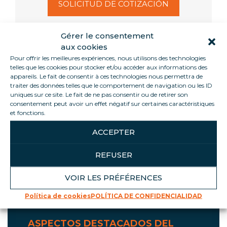
SOLICITUD DE COTIZACIÓN
Gérer le consentement
aux cookies
Pour offrir les meilleures expériences, nous utilisons des technologies
Informations
telles que les cookies pour stocker et/ou accéder aux informations des
appareils. Le fait de consentir à ces technologies nous permettra de
traiter des données telles que le comportement de navigation ou les ID
uniques sur ce site. Le fait de ne pas consentir ou de retirer son
El quiosco 2BeAlive Touch ofrece BRI interactivas y
consentement peut avoir un effet négatif sur certaines caractéristiques
respetuosas con el medio ambiente que
et fonctions.
imprimen sólo cuando lo solicita el cliente. La
pantalla y la carcasa del quiosco le dan libertad
ACCEPTER
para comunicarse como desee. Exclusivo de Loca
Service, gracias a su diseño único, el quiosco
REFUSER
2BeAlive está concebido por nuestros equipos y
montado en nuestro taller de Francia.
VOIR LES PRÉFÉRENCES
Política de cookies
POLÍTICA DE CONFIDENCIALIDAD
ASPECTOS DESTACADOS DEL