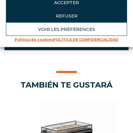
ACCEPTER
Hasta 470 L de capacidad
Amplia zona de comunicación
REFUSER
Ruedas giratorias con freno
Refuerzos integrados y protector de
VOIR LES PRÉFÉRENCES
caddy
Política de cookies
POLÍTICA DE CONFIDENCIALIDAD
TAMBIÉN TE GUSTARÁ