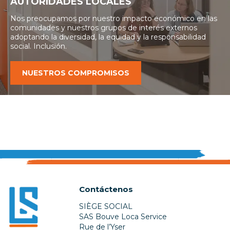
AUTORIDADES LOCALES
Nos preocupamos por nuestro impacto económico en las
comunidades y nuestros grupos de interés externos
adoptando la diversidad, la equidad y la responsabilidad
social.
Inclusión.
NUESTROS COMPROMISOS
Contáctenos
SIÈGE SOCIAL
SAS Bouve Loca Service
Rue de l’Yser