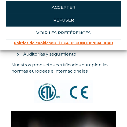
ACCEPTER
Tomamos medidas estrictas para controlar y
garantizar la calidad de nuestros productos y
REFUSER
servicios.
Garantías incluidas en nuestros contratos
VOIR LES PRÉFÉRENCES
comerciales
Política de cookies
POLÍTICA DE CONFIDENCIALIDAD
Procedimientos de control de calidad
Auditorías y seguimiento
Nuestros productos certificados cumplen las
normas europeas e internacionales.