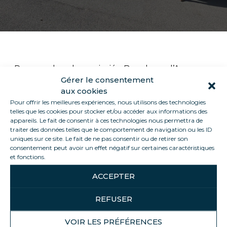
¡Para ayudar a la asociación Bouchons d’Amour
Gérer le consentement
estamos recolectando corchos masivamente!
aux cookies
Cada empleado puede participar en esta alegre
Pour offrir les meilleures expériences, nous utilisons des technologies
colección.
telles que les cookies pour stocker et/ou accéder aux informations des
appareils. Le fait de consentir à ces technologies nous permettra de
traiter des données telles que le comportement de navigation ou les ID
uniques sur ce site. Le fait de ne pas consentir ou de retirer son
consentement peut avoir un effet négatif sur certaines caractéristiques
et fonctions.
SHARE THIS ARTICLE
ACCEPTER
REFUSER
Volver a la lista
VOIR LES PRÉFÉRENCES