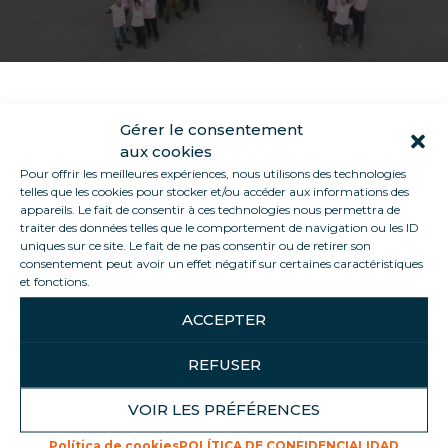
Gérer le consentement
En octubre nos vestimos de rosa todos los jueves.
aux cookies
¡Concienciemos a los equipos sobre el cribado!
Pour offrir les meilleures expériences, nous utilisons des technologies
telles que les cookies pour stocker et/ou accéder aux informations des
appareils. Le fait de consentir à ces technologies nous permettra de
traiter des données telles que le comportement de navigation ou les ID
uniques sur ce site. Le fait de ne pas consentir ou de retirer son
consentement peut avoir un effet négatif sur certaines caractéristiques
et fonctions.
SHARE THIS ARTICLE
ACCEPTER
REFUSER
Volver a la lista
VOIR LES PRÉFÉRENCES
Política de cookies
POLÍTICA DE CONFIDENCIALIDAD