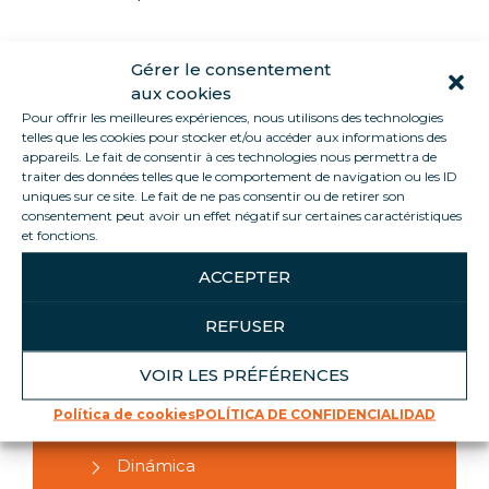
Gérer le consentement
aux cookies
HARD SKILLS
Pour offrir les meilleures expériences, nous utilisons des technologies
telles que les cookies pour stocker et/ou accéder aux informations des
Conocimiento de los
appareils. Le fait de consentir à ces technologies nous permettra de
procedimientos de limpieza.
traiter des données telles que le comportement de navigation ou les ID
uniques sur ce site. Le fait de ne pas consentir ou de retirer son
Respetar las normas de higiene y
consentement peut avoir un effet négatif sur certaines caractéristiques
seguridad.
et fonctions.
Organizar el área de
ACCEPTER
almacenamiento de muebles
limpios
REFUSER
VOIR LES PRÉFÉRENCES
Política de cookies
SOFT SKILLS
POLÍTICA DE CONFIDENCIALIDAD
Dinámica