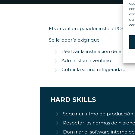
coo
con
com
ou 
car
El versátil preparador instala POS (Pub
Se le podría exigir que:
Realizar la instalación de eleme
Administrar inventario
Cubrir la vitrina refrigerada…
HARD SKILLS
Seguir un ritmo de producción
Respetar las normas de higiene
Dominar el software interno d