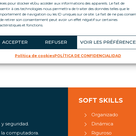
kies pour stocker et/ou accéder aux informations des appareils. Le fait de
sentir à ces technologies nous permettra de traiter des données telles que le
portement de navigation ou les ID uniques sur ce site. Le fait de ne pas consen
de retirer son consentement peut avoir un effet négatif sur certaines
actéristiques et fonctions.
licidad en el Punto de Venta) en vitrinas refrigeradas siguie
ACCEPTER
REFUSER
VOIR LES PRÉFÉRENCE
ntos que permitan la sujeción del TPV (pegamento, clips, elás
Política de cookies
POLÍTICA DE CONFIDENCIALIDAD
SOFT SKILLS
Organizado
 y seguridad.
Dinámica
e la computadora.
Riguroso