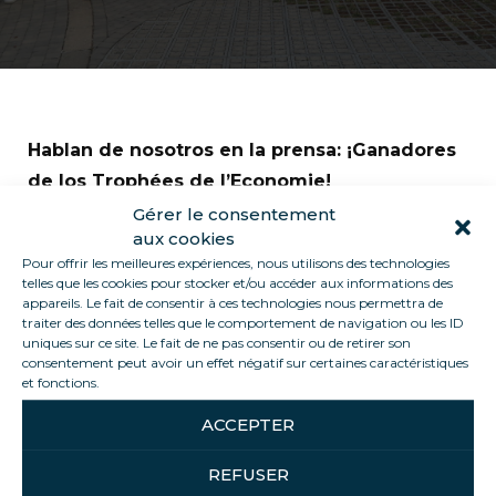
Hablan de nosotros en la prensa: ¡Ganadores
de los Trophées de l’Economie!
Gérer le consentement
Esteval
Editions está especializada en la
aux cookies
publicación de información y revistas electrónicas
Pour offrir les meilleures expériences, nous utilisons des technologies
telles que les cookies pour stocker et/ou accéder aux informations des
para responsables de la toma de decisiones e
appareils. Le fait de consentir à ces technologies nous permettra de
inversores.
Leer el artículo
traiter des données telles que le comportement de navigation ou les ID
uniques sur ce site. Le fait de ne pas consentir ou de retirer son
consentement peut avoir un effet négatif sur certaines caractéristiques
et fonctions.
ACCEPTER
SHARE THIS ARTICLE
REFUSER