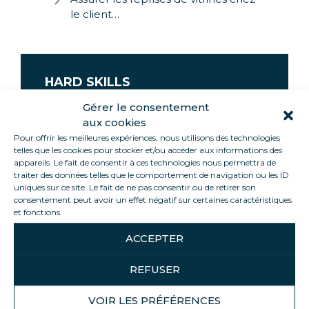
le client…
HARD SKILLS
Gérer le consentement
Connaître le périmètre
aux cookies
géographique
Pour offrir les meilleures expériences, nous utilisons des technologies
Réaliser l’arrimage des meubles à
telles que les cookies pour stocker et/ou accéder aux informations des
appareils. Le fait de consentir à ces technologies nous permettra de
l’aide des sangles
traiter des données telles que le comportement de navigation ou les ID
Optimiser l’organisation du camion
uniques sur ce site. Le fait de ne pas consentir ou de retirer son
en termes de chargement
consentement peut avoir un effet négatif sur certaines caractéristiques
et fonctions.
Connaître la réglementation du
transport de marchandises
ACCEPTER
Connaître les caractéristiques de
REFUSER
fonctionnement du
chronotachygraphe
VOIR LES PRÉFÉRENCES
Respecter les règles d'hygiène et