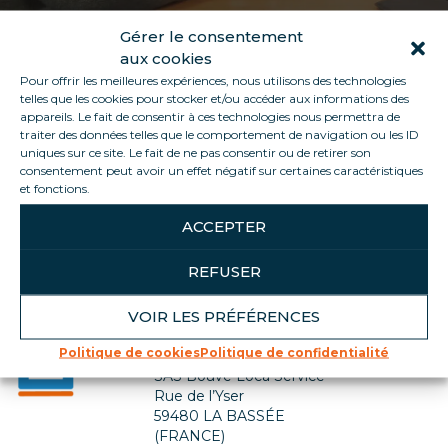
Gérer le consentement
aux cookies
Pour offrir les meilleures expériences, nous utilisons des technologies
telles que les cookies pour stocker et/ou accéder aux informations des
appareils. Le fait de consentir à ces technologies nous permettra de
traiter des données telles que le comportement de navigation ou les ID
uniques sur ce site. Le fait de ne pas consentir ou de retirer son
consentement peut avoir un effet négatif sur certaines caractéristiques
Retour à la liste des métiers
et fonctions.
ACCEPTER
REFUSER
VOIR LES PRÉFÉRENCES
Contactez-nous
Politique de cookies
Politique de confidentialité
SIÈGE SOCIAL
SAS Bouve Loca Service
Rue de l’Yser
59480 LA BASSÉE
(FRANCE)