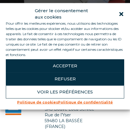
Gérer le consentement
aux cookies
Pour offrir les meilleures expériences, nous utilisons des technologies
telles que les cookies pour stocker et/ou accéder aux informations des
appareils. Le fait de consentir à ces technologies nous permettra de
traiter des données telles que le comportement de navigation ou les ID
uniques sur ce site. Le fait de ne pas consentir ou de retirer son
consentement peut avoir un effet négatif sur certaines caractéristiques
Retour à la liste des métiers
et fonctions.
ACCEPTER
REFUSER
VOIR LES PRÉFÉRENCES
Contactez-nous
Politique de cookies
Politique de confidentialité
SIÈGE SOCIAL
SAS Bouve Loca Service
Rue de l’Yser
59480 LA BASSÉE
(FRANCE)