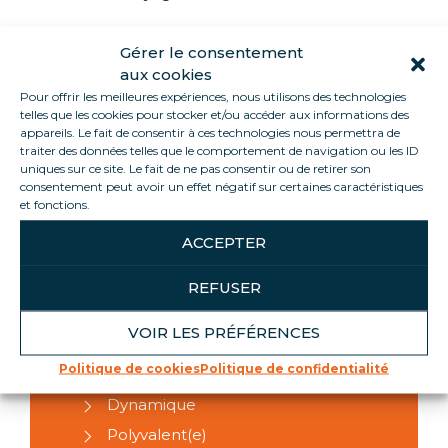
Gérer le consentement
aux cookies
HARD SKILLS
Pour offrir les meilleures expériences, nous utilisons des technologies
telles que les cookies pour stocker et/ou accéder aux informations des
appareils. Le fait de consentir à ces technologies nous permettra de
Connaissance des procédures de
traiter des données telles que le comportement de navigation ou les ID
nettoyage
uniques sur ce site. Le fait de ne pas consentir ou de retirer son
consentement peut avoir un effet négatif sur certaines caractéristiques
Respecter les règles d'hygiène et
et fonctions.
de sécurité
Organiser la zone de stockage de
ACCEPTER
meubles propres
REFUSER
VOIR LES PRÉFÉRENCES
SOFT SKILLS
Politique de cookies
Politique de confidentialité
Dynamique
Polyvalent(e)