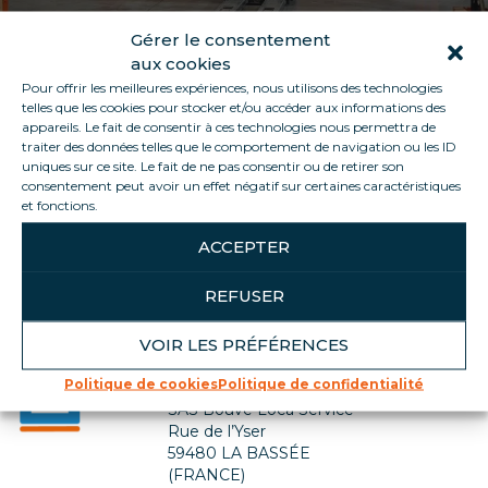
Gérer le consentement
aux cookies
Pour offrir les meilleures expériences, nous utilisons des technologies
telles que les cookies pour stocker et/ou accéder aux informations des
appareils. Le fait de consentir à ces technologies nous permettra de
traiter des données telles que le comportement de navigation ou les ID
uniques sur ce site. Le fait de ne pas consentir ou de retirer son
consentement peut avoir un effet négatif sur certaines caractéristiques
Retour à la liste des métiers
et fonctions.
ACCEPTER
REFUSER
VOIR LES PRÉFÉRENCES
Contactez-nous
Politique de cookies
Politique de confidentialité
SIÈGE SOCIAL
SAS Bouve Loca Service
Rue de l’Yser
59480 LA BASSÉE
(FRANCE)