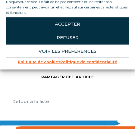
uniques sur ce site. Le fait de ne pas consentir ou de retirer son
fournitures
consentement peut avoir un effet négatif sur certaines caractéristiques
Sensibiliser vos collègues et collaborateurs
et fonctions.
aux enjeux environnementaux
ACCEPTER
Consultez votre guide et passez à
REFUSER
l’action
VOIR LES PRÉFÉRENCES
Politique de cookies
Politique de confidentialité
PARTAGER CET ARTICLE
Retour à la liste