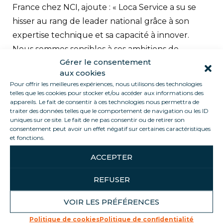
France chez NCI, ajoute : « Loca Service a su se
hisser au rang de leader national grâce à son
expertise technique et sa capacité à innover.
Nous sommes sensibles à ses ambitions de
Gérer le consentement
croissance pour les cinq prochaines années, en
aux cookies
suivant une feuille de route exigeante en
Pour offrir les meilleures expériences, nous utilisons des technologies
matière d’ESG. »
telles que les cookies pour stocker et/ou accéder aux informations des
appareils. Le fait de consentir à ces technologies nous permettra de
traiter des données telles que le comportement de navigation ou les ID
Vers de nouveaux horizons
uniques sur ce site. Le fait de ne pas consentir ou de retirer son
consentement peut avoir un effet négatif sur certaines caractéristiques
Grâce à ce partenariat, nous envisageons de
et fonctions.
renforcer notre structuration et de mettre en
ACCEPTER
œuvre un plan de développement ambitieux.
Nos objectifs incluent l’exploration de nouveaux
REFUSER
secteurs et marchés, ainsi que l’extension de
VOIR LES PRÉFÉRENCES
notre offre de produits et services à
l’international.
Politique de cookies
Politique de confidentialité