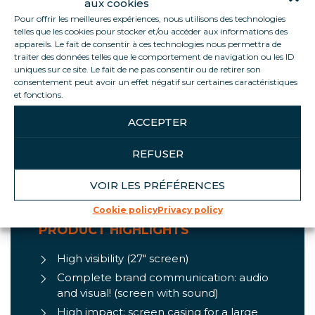
aux cookies
Pour offrir les meilleures expériences, nous utilisons des technologies
telles que les cookies pour stocker et/ou accéder aux informations des
appareils. Le fait de consentir à ces technologies nous permettra de
Informations
traiter des données telles que le comportement de navigation ou les ID
uniques sur ce site. Le fait de ne pas consentir ou de retirer son
consentement peut avoir un effet négatif sur certaines caractéristiques
et fonctions.
Increasingly used in stores, screens help boost
sales and generate more traffic Save energy: the
ACCEPTER
sleep timer turns off the screen between 8 a.m.
and 8 p.m. Increase recall with a positive impact
REFUSER
on purchase intent and average basket!
VOIR LES PRÉFÉRENCES
Cookie policy
Privacy policy
PRODUCT HIGHLIGHTS
High visibility (27″ screen)
Complete brand communication: audio
and visual! (screen with sound)
High impact: screen casing for a large