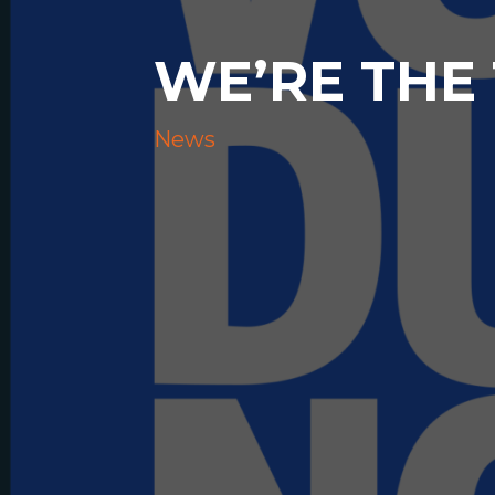
WE’RE THE
News