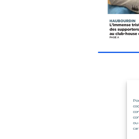
Pou
coo
con
com
ou 
car