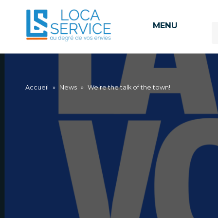
MENU
Accueil
»
News
»
We’re the talk of the town!