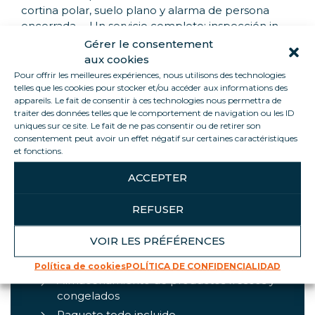
cortina polar, suelo plano y alarma de persona
encerrada. – Un servicio completo: inspección in
situ, entrega a cargo nuestro, asistencia posventa
Gérer le consentement
de nuestro equipo de expertos técnicos y técnicos
aux cookies
frigoristas especializados. – Seguridad garantizada
Pour offrir les meilleures expériences, nous utilisons des technologies
con Ice-Connect: plataforma de control remoto
telles que les cookies pour stocker et/ou accéder aux informations des
appareils. Le fait de consentir à ces technologies nous permettra de
de la temperatura, lecturas en tiempo real y
traiter des données telles que le comportement de navigation ou les ID
alertas por correo electrónico y SMS. La ICE20 es
uniques sur ce site. Le fait de ne pas consentir ou de retirer son
perfecta para espacios reducidos y puede hasta 10
consentement peut avoir un effet négatif sur certaines caractéristiques
europalets.
et fonctions.
ACCEPTER
REFUSER
ASPECTOS DESTACADOS DEL
PRODUCTO
VOIR LES PRÉFÉRENCES
Hasta 10 europalés
Política de cookies
POLÍTICA DE CONFIDENCIALIDAD
Almacenamiento de productos frescos y
congelados
Paquete todo incluido