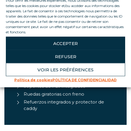
Pour offrir les meilleures expériences, nous utilisons des technologies
telles que les cookies pour stocker et/ou accéder aux informations des
appareils. Le fait de consentir à ces technologies nous permettra de
traiter des données telles que le comportement de navigation ou les ID
uniques sur ce site. Le fait de ne pas consentir ou de retirer son
ASPECTOS DESTACADOS DEL
consentement peut avoir un effet négatif sur certaines caractéristiques
PRODUCTO
et fonctions.
Visibilidad óptima de los productos
ACCEPTER
Convertible en venta asistida o
autoservicio
REFUSER
Exposición controlada de los productos
VOIR LES PRÉFÉRENCES
Eficiente energéticamente (refrigerante
natural R290 y armario cerrado)
Política de cookies
POLÍTICA DE CONFIDENCIALIDAD
Soportes de PLV integrados
Ruedas giratorias con freno
Refuerzos integrados y protector de
caddy