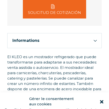
SOLICITUD DE COTIZACIÓN
Informations
El KLEO es un mostrador refrigerado que puede
transformarse para adaptarse a sus necesidades:
venta asistida o autoservicio. El mostrador ideal
para carnicerías, charcuterías, pescaderías,
catering y pastelerías. Se puede canalizar para
crear un número infinito de estantes. También
dispone de una encimera de acero inoxidable para
facilitar el servicio y de una bandeja basculante
Gérer le consentement
para colocar los productos a su gusto. Todos
aux cookies
nuestros muebles se entregan en grupo.