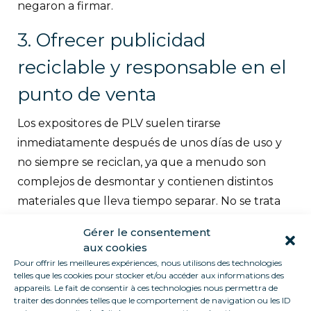
negaron a firmar.
3. Ofrecer publicidad
reciclable y responsable en el
punto de venta
Los expositores de PLV suelen tirarse
inmediatamente después de unos días de uso y
no siempre se reciclan, ya que a menudo son
complejos de desmontar y contienen distintos
materiales que lleva tiempo separar. No se trata
de prohibir los PLV, sino de fomentar su diseño
Gérer le consentement
con materiales naturales y pensar en cómo
aux cookies
reciclarlos. Se
han identificado 38 medidas,
Pour offrir les meilleures expériences, nous utilisons des technologies
telles que les cookies pour stocker et/ou accéder aux informations des
entre ellas: pintar
de blanco los techos de las
appareils. Le fait de consentir à ces technologies nous permettra de
tiendas, sustituir las luces de neón por LED,
traiter des données telles que le comportement de navigation ou les ID