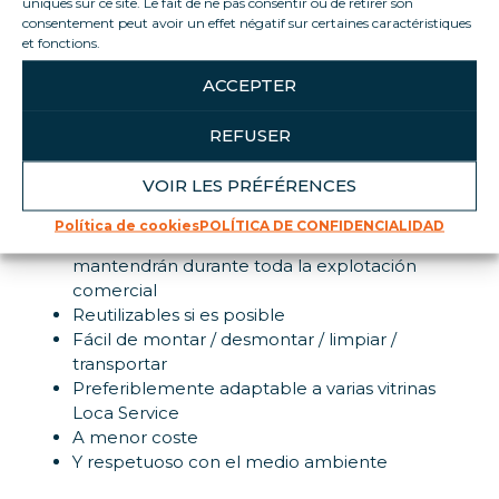
uniques sur ce site. Le fait de ne pas consentir ou de retirer son
desmaterializar los recibos de caja, eliminar las
consentement peut avoir un effet négatif sur certaines caractéristiques
fechas de caducidad de algunos productos, etc.
et fonctions.
ACCEPTER
Ophélie, responsable del
estudio gráfico Les
Pingouistes:
REFUSER
Nuestro reto diario:
VOIR LES PRÉFÉRENCES
Atractivos expositores para el punto de venta
Política de cookies
POLÍTICA DE CONFIDENCIALIDAD
Garantía de que nuestras promociones se
mantendrán durante toda la explotación
comercial
Reutilizables si es posible
Fácil de montar / desmontar / limpiar /
transportar
Preferiblemente adaptable a varias vitrinas
Loca Service
A menor coste
Y respetuoso con el medio ambiente