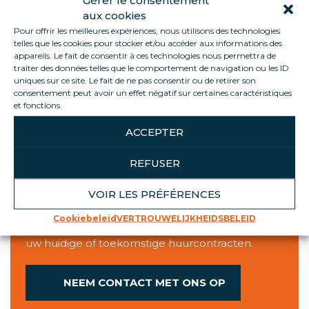
Gérer le consentement
aux cookies
Openingstijden
Pour offrir les meilleures expériences, nous utilisons des technologies
telles que les cookies pour stocker et/ou accéder aux informations des
Agentschap
Kades
appareils. Le fait de consentir à ces technologies nous permettra de
Maandag
7h45 - 16h30
8h-12h/13h30-15h30
traiter des données telles que le comportement de navigation ou les ID
Dinsdag
7h45 - 16h30
8h-12h/13h30-15h30
uniques sur ce site. Le fait de ne pas consentir ou de retirer son
consentement peut avoir un effet négatif sur certaines caractéristiques
Woensdag
7h45 - 16h30
8h-12h/13h30-15h30
et fonctions.
Donderdag
7h45 - 16h30
8h-12h/13h30-15h30
Vrijdag
7h45 - 16h45
8h-12h/13h30-15h30
ACCEPTER
REFUSER
LUISTEREN NAAR U
VOIR LES PRÉFÉRENCES
Cookiebeleid
VERTROUWELIJKHEIDSBELEID
We staan tot uw beschikking voor vragen over
uw huidige of toekomstige huurcontracten.
NEEM CONTACT MET ONS OP