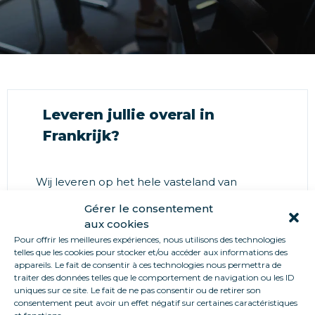
Leveren jullie overal in
Frankrijk?
Wij leveren op het hele vasteland van
Frankrijk, maar ook op Corsica. Met de
Gérer le consentement
volgende landen dekken wij ook een deel
aux cookies
van Europa: Verenigd Koninkrijk, Nederland,
Pour offrir les meilleures expériences, nous utilisons des technologies
België, Luxemburg, Duitsland, Zwitserland,
telles que les cookies pour stocker et/ou accéder aux informations des
Italië, Andorra, Spanje en Portugal.
appareils. Le fait de consentir à ces technologies nous permettra de
traiter des données telles que le comportement de navigation ou les ID
uniques sur ce site. Le fait de ne pas consentir ou de retirer son
consentement peut avoir un effet négatif sur certaines caractéristiques