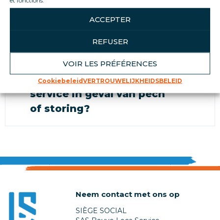
et fonctions.
Ik kan het antwoord op
ACCEPTER
mijn vraag niet vinden,
REFUSER
wat kan ik doen?
VOIR LES PRÉFÉRENCES
Wat is uw after-sales
Cookiebeleid
VERTROUWELIJKHEIDSBELEID
service in geval van pech
of storing?
Neem contact met ons op
SIÈGE SOCIAL