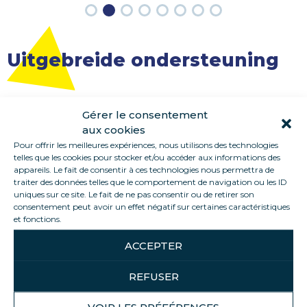
Uitgebreide ondersteuning
Gérer le consentement
We ondersteunen je van A tot Z, met:
aux cookies
Pour offrir les meilleures expériences, nous utilisons des technologies
Een persoonlijke briefing en advies op maat
telles que les cookies pour stocker et/ou accéder aux informations des
Een moodboard om grafische concepten en
appareils. Le fait de consentir à ces technologies nous permettra de
richtlijnen te definiëren
traiter des données telles que le comportement de navigation ou les ID
uniques sur ce site. Le fait de ne pas consentir ou de retirer son
Originele grafische creaties
consentement peut avoir un effet négatif sur certaines caractéristiques
et fonctions.
Materiaalkeuze en haalbaarheidsstudies
Op maat ontworpen en ontwikkelde 3D-plannen
ACCEPTER
Prototypes ontwikkeld en gevalideerd in persoon
REFUSER
of via videoconferentie
DTP en pre-press diensten voor professionele
VOIR LES PRÉFÉRENCES