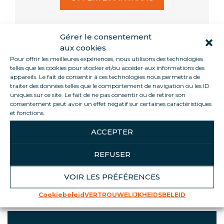
Gérer le consentement
aux cookies
Informations
Pour offrir les meilleures expériences, nous utilisons des technologies
telles que les cookies pour stocker et/ou accéder aux informations des
appareils. Le fait de consentir à ces technologies nous permettra de
traiter des données telles que le comportement de navigation ou les ID
De IGLOO is de perfecte verticale minidisplay om
uniques sur ce site. Le fait de ne pas consentir ou de retirer son
een diepvriesproduct, een innovatie of een
consentement peut avoir un effet négatif sur certaines caractéristiques
seizoensassortiment onder de aandacht te
et fonctions.
brengen. Dankzij het kleine oppervlak kan de
ACCEPTER
IGLOO overal in de winkel worden geplaatst: in de
diepvriesafdeling voor specifieke zichtbaarheid,
REFUSER
voor de kassa om impulsaankopen te stimuleren
of in cross-merchandising om verse en droge
VOIR LES PRÉFÉRENCES
producten te combineren. Al onze units zijn
ondergebracht in groepen.
Cookiebeleid
VERTROUWELIJKHEIDSBELEID