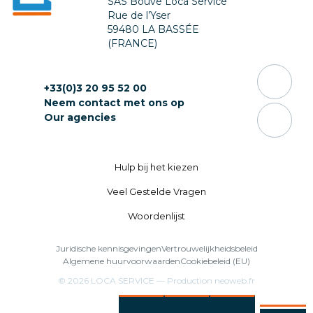
SAS Bouve Loca Service
Rue de l’Yser
59480 LA BASSÉE
(FRANCE)
+33(0)3 20 95 52 00
Neem contact met ons op
Our agencies
Hulp bij het kiezen
Veel Gestelde Vragen
Woordenlijst
Juridische kennisgevingen
Vertrouwelijkheidsbeleid
Algemene huurvoorwaarden
Cookiebeleid (EU)
© 2026
LOCA SERVICE
— Production
neoweb.fr