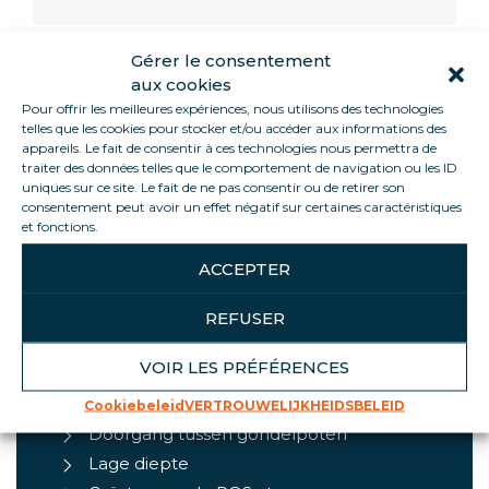
Gérer le consentement
aux cookies
Informations
Pour offrir les meilleures expériences, nous utilisons des technologies
telles que les cookies pour stocker et/ou accéder aux informations des
appareils. Le fait de consentir à ces technologies nous permettra de
De SMALL is een ondiepe, slanke koelwandunit,
traiter des données telles que le comportement de navigation ou les ID
ideaal voor kleine ruimtes of smalle gangpaden
uniques sur ce site. Le fait de ne pas consentir ou de retirer son
consentement peut avoir un effet négatif sur certaines caractéristiques
dankzij de breedte van 1,30 m. De semi-
et fonctions.
panoramische zijkanten en glazen deuren bieden
een uitstekend zicht op uw producten. Al onze
ACCEPTER
units zijn gegroepeerd.
REFUSER
VOIR LES PRÉFÉRENCES
PRODUCTHOOGTEPUNTEN
Cookiebeleid
VERTROUWELIJKHEIDSBELEID
Doorgang tussen gondelpoten
Lage diepte