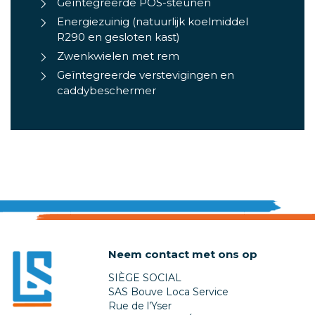
Geïntegreerde POS-steunen
Energiezuinig (natuurlijk koelmiddel
R290 en gesloten kast)
Zwenkwielen met rem
Geïntegreerde verstevigingen en
caddybeschermer
Neem contact met ons op
SIÈGE SOCIAL
SAS Bouve Loca Service
Rue de l’Yser