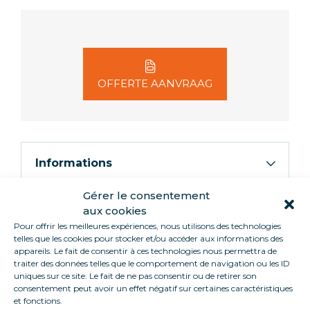
OFFERTE AANVRAAG
Informations
Gérer le consentement
De Loca Service weegschaal is robuust, praktisch
aux cookies
en ergonomisch, zodat je met een gerust hart je
Pour offrir les meilleures expériences, nous utilisons des technologies
telles que les cookies pour stocker et/ou accéder aux informations des
evenementen kunt organiseren. De weegschaal is
appareils. Le fait de consentir à ces technologies nous permettra de
geprogrammeerd en je kunt de gegevens er
traiter des données telles que le comportement de navigation ou les ID
gemakkelijk uithalen.
uniques sur ce site. Le fait de ne pas consentir ou de retirer son
consentement peut avoir un effet négatif sur certaines caractéristiques
et fonctions.