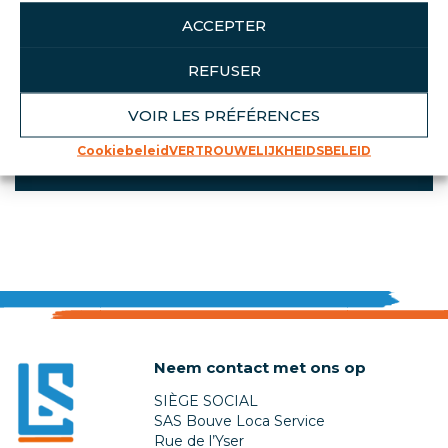
ACCEPTER
PRODUCTHOOGTEPUNTEN
REFUSER
Praktisch en ergonomisch
Loca Service programmering
VOIR LES PRÉFÉRENCES
Zelfklevende of niet-klevende labels
Cookiebeleid
VERTROUWELIJKHEIDSBELEID
Neem contact met ons op
SIÈGE SOCIAL
SAS Bouve Loca Service
Rue de l’Yser