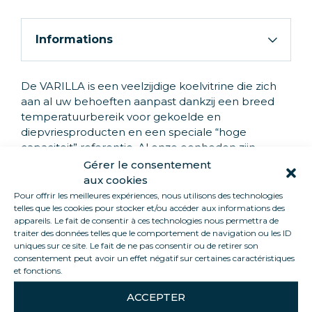
Informations
De VARILLA is een veelzijdige koelvitrine die zich
aan al uw behoeften aanpast dankzij een breed
temperatuurbereik voor gekoelde en
diepvriesproducten en een speciale “hoge
capaciteit” referentie. Al onze eenheden zijn
ondergebracht in groepen.
Gérer le consentement
aux cookies
Pour offrir les meilleures expériences, nous utilisons des technologies
telles que les cookies pour stocker et/ou accéder aux informations des
appareils. Le fait de consentir à ces technologies nous permettra de
PRODUCTHOOGTEPUNTEN
traiter des données telles que le comportement de navigation ou les ID
uniques sur ce site. Le fait de ne pas consentir ou de retirer son
consentement peut avoir un effet négatif sur certaines caractéristiques
Bi-temperatuur
et fonctions.
Tot 470 L capaciteit
Groot communicatiegebied
ACCEPTER