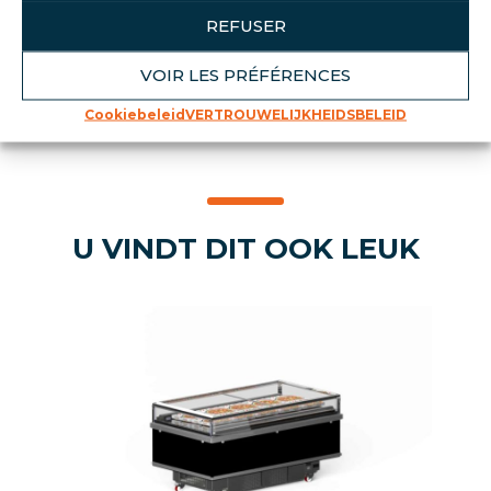
Zwenkwielen met rem
REFUSER
Geïntegreerde verstevigingen en
caddybeschermer
VOIR LES PRÉFÉRENCES
Cookiebeleid
VERTROUWELIJKHEIDSBELEID
U VINDT DIT OOK LEUK