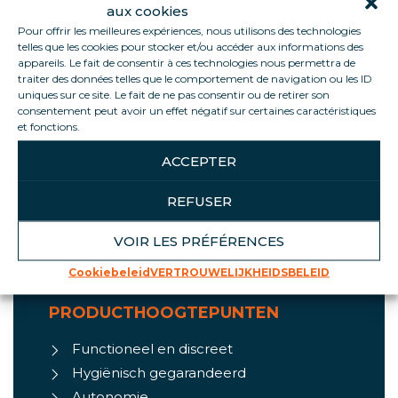
aux cookies
Pour offrir les meilleures expériences, nous utilisons des technologies
telles que les cookies pour stocker et/ou accéder aux informations des
Informations
appareils. Le fait de consentir à ces technologies nous permettra de
traiter des données telles que le comportement de navigation ou les ID
uniques sur ce site. Le fait de ne pas consentir ou de retirer son
Ideaal voor uw commerciële proeverijen, naast
consentement peut avoir un effet négatif sur certaines caractéristiques
et fonctions.
snijtafels en overal waar u moet voldoen aan de
hygiënevoorschriften. Het water wordt geleverd
ACCEPTER
door een voetbediende pomp en het werkt
volledig onafhankelijk dankzij de 2 tanks, elk met
REFUSER
een capaciteit van 10 liter, dus je hebt geen
watervoorziening nodig!
VOIR LES PRÉFÉRENCES
Cookiebeleid
VERTROUWELIJKHEIDSBELEID
PRODUCTHOOGTEPUNTEN
Functioneel en discreet
Hygiënisch gegarandeerd
Autonomie