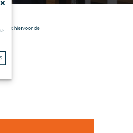
j heeft hiervoor de
tir
S