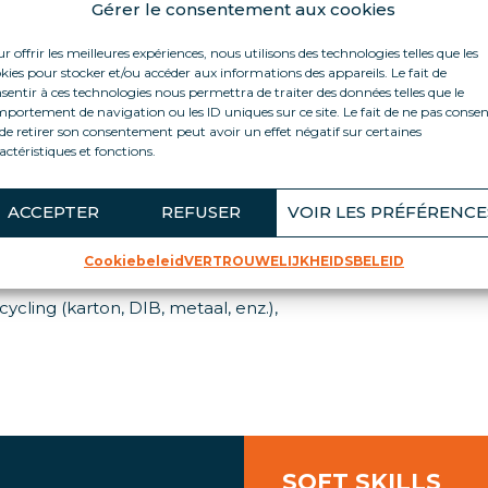
Gérer le consentement aux cookies
r offrir les meilleures expériences, nous utilisons des technologies telles que les
kies pour stocker et/ou accéder aux informations des appareils. Le fait de
sentir à ces technologies nous permettra de traiter des données telles que le
ming en productiviteit terwijl hij het team aanstuurt. Hij/zi
portement de navigation ou les ID uniques sur ce site. Le fait de ne pas consen
t de Sectormanager.
de retirer son consentement peut avoir un effet négatif sur certaines
actéristiques et fonctions.
hij/zij:
organisatie
ACCEPTER
REFUSER
VOIR LES PRÉFÉRENCE
Cookiebeleid
VERTROUWELIJKHEIDSBELEID
s / onderdelenvoorraden te beheren,
cling (karton, DIB, metaal, enz.),
SOFT SKILLS