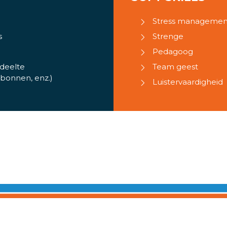
Stress managemen
s
Strenge
Pedagoog
edeelte
Team geest
sbonnen, enz.)
Luistervaardigheid