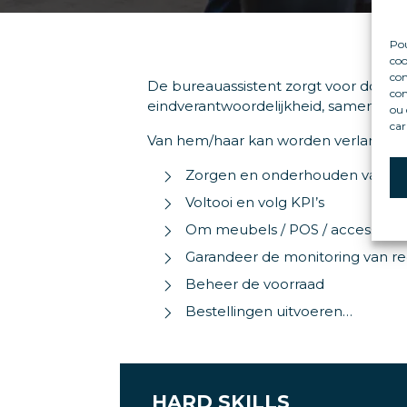
Pou
coo
con
De bureauassistent zorgt voor doorstro
com
eindverantwoordelijkheid, samen me
ou 
car
Van hem/haar kan worden verlangd dat 
Zorgen en onderhouden van de 
Voltooi en volg KPI’s
Om meubels / POS / accessoire
Garandeer de monitoring van recy
Beheer de voorraad
Bestellingen uitvoeren…
HARD SKILLS