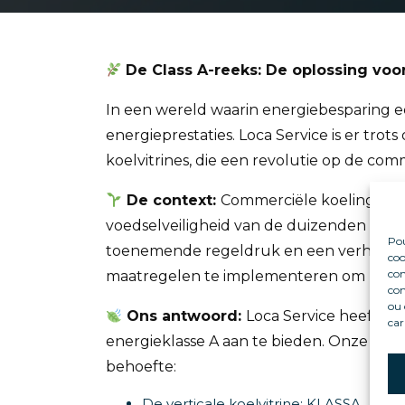
De Class A-reeks: De oplossing vo
In een wereld waarin energiebesparing ee
energieprestaties. Loca Service is er tro
koelvitrines, die een revolutie op de c
De context:
Commerciële koeling is ee
voedselveiligheid van de duizenden vers
Pou
toenemende regeldruk en een verhoogd m
coo
con
maatregelen te implementeren om hun en
com
ou 
O
ns antwoord:
Loca Service heeft h
car
energieklasse A aan te bieden. Onze pro
behoefte:
De verticale koelvitrine: KLASSA