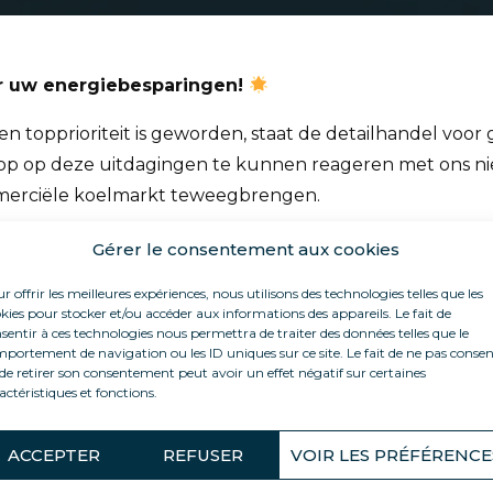
or uw energiebesparingen!
n topprioriteit is geworden, staat de detailhandel voor
ts op op deze uitdagingen te kunnen reageren met ons ni
ommerciële koelmarkt teweegbrengen.
n essentiële pijler van de grootschalige detailhandel en
Gérer le consentement aux cookies
e producten die in de winkels worden uitgestald en be
r offrir les meilleures expériences, nous utilisons des technologies telles que les
aatschappelijk bewustzijn, is het echter noodzakelijk
kies pour stocker et/ou accéder aux informations des appareils. Le fait de
sentir à ces technologies nous permettra de traiter des données telles que le
ergieprestaties te verbeteren.
portement de navigation ou les ID uniques sur ce site. Le fait de ne pas consen
de retirer son consentement peut avoir un effet négatif sur certaines
et initiatief genomen om te innoveren en een compleet
actéristiques et fonctions.
ducten garanderen een minimaal energieverbruik en bie
ACCEPTER
REFUSER
VOIR LES PRÉFÉRENCE