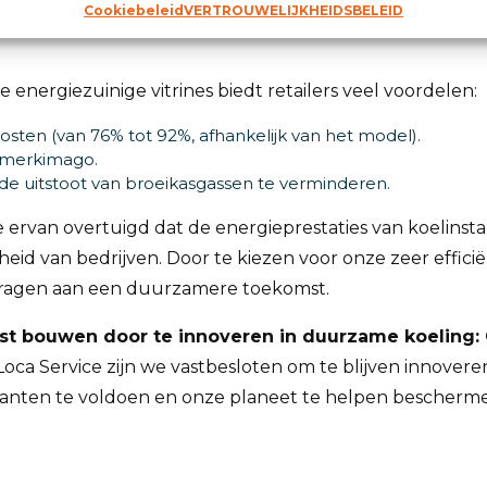
Cookiebeleid
VERTROUWELIJKHEIDSBELEID
energiezuinige vitrines biedt retailers veel voordelen:
osten (van 76% tot 92%, afhankelijk van het model).
 merkimago.
e uitstoot van broeikasgassen te verminderen.
we ervan overtuigd dat de energieprestaties van koelinstal
d van bedrijven. Door te kiezen voor onze zeer effic
ijdragen aan een duurzamere toekomst.
t bouwen door te innoveren in duurzame koeling:
Loca Service zijn we vastbesloten om te blijven innovere
anten te voldoen en onze planeet te helpen bescherm