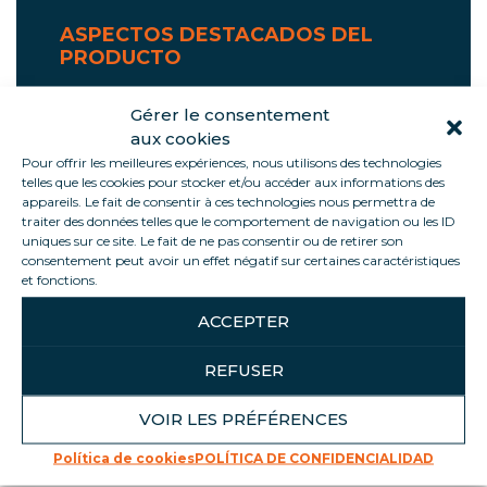
ASPECTOS DESTACADOS DEL
PRODUCTO
Óptima visibilidad del producto
Gérer le consentement
Diseño elegante y moderno
aux cookies
Carga fácil
Pour offrir les meilleures expériences, nous utilisons des technologies
telles que les cookies pour stocker et/ou accéder aux informations des
Espacio de venta optimizado
appareils. Le fait de consentir à ces technologies nous permettra de
Eficiencia energética (refrigerante
traiter des données telles que le comportement de navigation ou les ID
uniques sur ce site. Le fait de ne pas consentir ou de retirer son
natural R290 y armario cerrado)
consentement peut avoir un effet négatif sur certaines caractéristiques
Soportes de punto de venta integrados
et fonctions.
Ruedas giratorias con freno
ACCEPTER
Refuerzos integrados y protector de
caddy
REFUSER
VOIR LES PRÉFÉRENCES
Política de cookies
POLÍTICA DE CONFIDENCIALIDAD